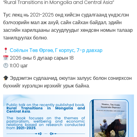
“Rural Transitions in Mongolia and Central Asia”
Тус лекц нь 2021-2025 онд хийсэн судалгаанд үндэслэн
бэлчээрийн мал аж ахуй, сайн сайхан байдал, эдийн
засгийн харилцааны асуудлуудыг хөндсөн номын талаар
танилцуулах болно.
Соёлын Төв Өргөө, Г корпус, 7-р давхар
2026 оны 6 дугаар сарын 18
11:00 цаг
Эрдэмтэн судлаачид, оюутан залуус болон сонирхсон
бүхнийг хүрэлцэн ирэхийг урьж байна.