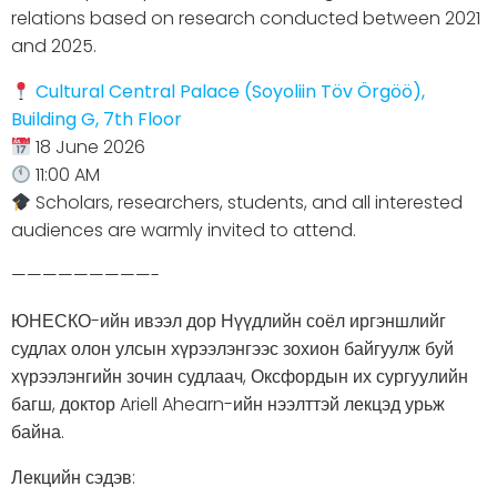
relations based on research conducted between 2021
and 2025.
Cultural Central Palace (Soyoliin Töv Örgöö),
Building G, 7th Floor
18 June 2026
11:00 AM
Scholars, researchers, students, and all interested
audiences are warmly invited to attend.
—————————-
ЮНЕСКО-ийн ивээл дор Нүүдлийн соёл иргэншлийг
судлах олон улсын хүрээлэнгээс зохион байгуулж буй
хүрээлэнгийн зочин судлаач, Оксфордын их сургуулийн
багш, доктор Ariell Ahearn-ийн нээлттэй лекцэд урьж
байна.
Лекцийн сэдэв: