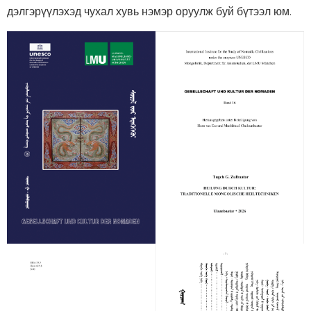
дэлгэрүүлэхэд чухал хувь нэмэр оруулж буй бүтээл юм.