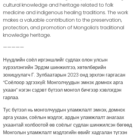
cultural knowledge and heritage related to folk
medicine and indigenous healing traditions. The work
makes a valuable contribution to the preservation,
protection, and promotion of Mongolia’s traditional
knowledge heritage.
—————
Нүүдлийн соёл иргэншлийг судлах олон улсын
хүрээлэнгийн Эрдэм шинжилгээ, хөтөлбөрийн
зохицуулагч Г. Зулбаатарын 2023 онд эрхлэн гаргасан
“Соёлоор эдгээхүй: Монголчуудын эмнэх домнох арга
ухаан” нэгэн сэдэвт бүтээл монгол бичгээр хэвлэгдэн
гарлаа.
Тус бүтээл нь монголчуудын уламжлалт эмнэх, домнох
арга ухаан, соёлын мэдлэг, ардын уламжлалт анагаах
ухаантай холбоотой өв соёлыг судлан шинжилсэн бөгөөд
Монголын уламжлалт мэдлэгийн өвийг хадгалан түгээн