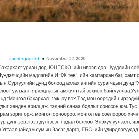
-
November 27, 2025
Uncategorized
 бахархал” уриан дор, ЮНЕСКО-ийн ивээл дор Нүүдлийн со
Нүүдэлчдийн мэдлэгийн ИНЖ төв”-ийн хамтарсан баг, хамт 
н Сургуулийн дунд болоод ахлах ангийн сурагчдын дунд “
өлөөт уулзалт, ярилцлагыг амжилттай зохион байгууллаа.Уул
ьд “Монгол бахархал” гэж юу вэ? Тэд мөн өөрсдийн ирээдүй
уудыг хөндөн ярилцаж, тэдний санаа бодлыг сонссон юм. Тус
урам зориг орж, монгол орноороо, монгол өв соёлоороо хичн
р дүнг эерэгээр дүгнэсэн явдал боллоо. Энэхүү уулзалт, я
 Угтаалцайдам сумын Засаг дарга, ЕБС-ийн удирдлагуудад 