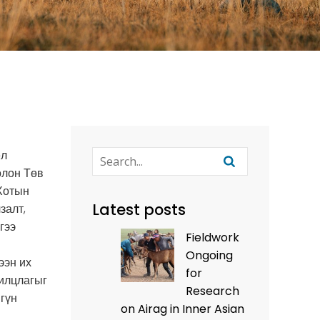
ёл
олон Төв
Хотын
Latest posts
залт,
гээ
Fieldwork
Ongoing
ээн их
for
рилцлагыг
Research
гүн
on Airag in Inner Asian