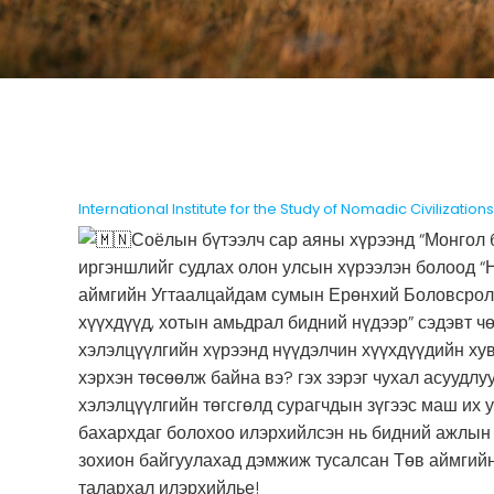
International Institute for the Study of Nomadic Civilizations
Соёлын бүтээлч сар аяны хүрээнд “Монгол
иргэншлийг судлах олон улсын хүрээлэн болоод “
аймгийн Угтаалцайдам сумын Ерөнхий Боловсролы
хүүхдүүд, хотын амьдрал бидний нүдээр” сэдэвт ч
хэлэлцүүлгийн хүрээнд нүүдэлчин хүүхдүүдийн хув
хэрхэн төсөөлж байна вэ? гэх зэрэг чухал асуудл
хэлэлцүүлгийн төгсгөлд сурагчдын зүгээс маш их 
бахархдаг болохоо илэрхийлсэн нь бидний ажлын ү
зохион байгуулахад дэмжиж тусалсан Төв аймгийн
талархал илэрхийлье!