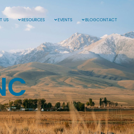
T US
RESOURCES
EVENTS
BLOG
CONTACT
NC