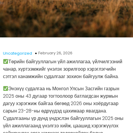
February 26, 2026
Uncategorized
Төрийн байгууллагын үйл ажиллагаа, үйлчилгээний
чанар, хүртээмжийг үнэлэх зорилгоор хэрэглэгчийн
сэтгэл ханамжийн судалгааг зохион байгуулж байна.
Энэхүү судалгаа нь Монгол Улсын Засгийн газрын
2025 оны 43 дугаар тогтоолоор батлагдсан журмын
дагуу хэрэгжиж байгаа бөгөөд 2026 оны хоёрдугаар
сарын 23-28-ны өдрүүдэд цахимаар явагдана.
Судалгааны үр дүнд үндэслэн байгууллагын 2025 оны
үйл ажиллагаанд үнэлгээ хийж, цаашид хэрэгжүүлэх