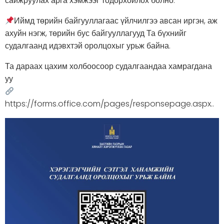
сайжруулах арга хэмжээг тодорхойлох болно.
Иймд төрийн байгууллагаас үйлчилгээ авсан иргэн, аж
ахуйн нэгж, төрийн бус байгууллагууд Та бүхнийг
судалгаанд идэвхтэй оролцохыг урьж байна.
Та дараах цахим холбоосоор судалгаандаа хамрагдана
уу
https://forms.office.com/pages/responsepage.aspx..